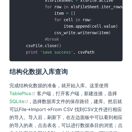
			xlsFileSheet 
=
 xlsFile
.
active

for
 row 
in
 xlsFileSheet
.
iter_rows
(
min
				item 
=
[
]
for
 cell 
in
 row
:
					item
.
append
(
cell
.
value
)
				csv_write
.
writerow
(
item
)
#break
	csvFile
.
close
(
)
print
'save success'
,
结构化数据入库查询
完成结构化数据的准备，就开始入库。这里使用
(opens new window)
TablePlus
客户端，打开客户端，新建连接，选择
(opens new window)
SQLite
, 选择数据库文件的保存路径，建库。然后就
可以File->Import->From CSV 找到CSV文件进行相应
的导入。导入后，刷新下，在左边面板中可以看到相应
的导入的表，点击表名，可以进行数据条目的浏览；点