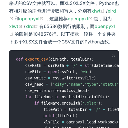
格式的CSV文件就可以。而XLS/XLSX文件，Python也
(opens n
有相对应的库包进行读取和写入，分别有
xlwt
/
xlrd
(opens new window)
(opens new window)
(opens new wi
和
openpyxl
，这里推荐
openpyxl
包，因为
(opens new window)
(opens new window)
xlwt
/
xlrd
有65536数据行的限制，而
openpyxl
(opens new window)
的限制是1048576行。以下摘录一段将一个文件夹
下多个XLSX文件合成一个CSV文件的Python函数。
def
export_csv
(
dirPath
,
 totalDir
)
:
	csvPath 
=
 dirPath 
+
'/'
+
str
(
datetime
.
date
.
t
	csvFile 
=
open
(
csvPath
,
'wb'
)
	csv_write 
=
 csv
.
writer
(
csvFile
)
	csv_head 
=
[
"city"
,
"name"
,
"type"
,
"status"
,
"st
	csv_write
.
writerow
(
csv_head
)
for
 fileName 
in
 os
.
listdir
(
totalDir
)
:
if
 fileName
.
endswith
(
'.xlsx'
)
:
			filePath 
=
 totalDir 
+
'/'
+
 fileName

print
(
filePath
)
			xlsFile 
=
 openpyxl
.
load_workbook
(
file